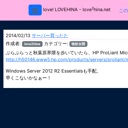
2
love! LOVEHINA
- love
hina.net
この
2014/02/13
サーバー買ったた
作成者:
カテゴリー:
love2hina
物欲全開
ぶらぶらっと秋葉原界隈を歩いていたら、HP ProLiant Mic
http://h50146.www5.hp.com/products/servers/proliant/
Windows Server 2012 R2 Essentialsも手配。
早くこないかなぁー！