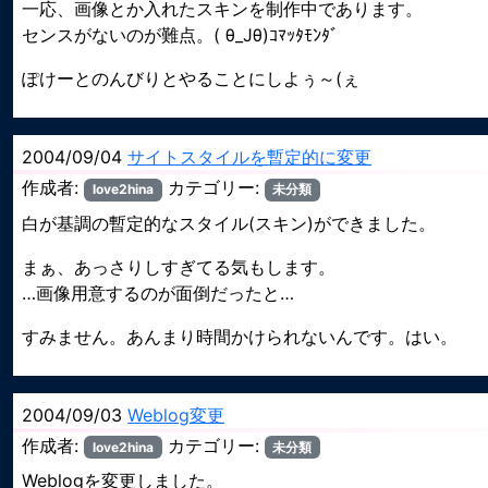
一応、画像とか入れたスキンを制作中であります。
センスがないのが難点。( θ_Jθ)ｺﾏｯﾀﾓﾝﾀﾞ
ぽけーとのんびりとやることにしよぅ～(ぇ
2004/09/04
サイトスタイルを暫定的に変更
作成者:
カテゴリー:
love2hina
未分類
白が基調の暫定的なスタイル(スキン)ができました。
まぁ、あっさりしすぎてる気もします。
…画像用意するのが面倒だったと…
すみません。あんまり時間かけられないんです。はい。
2004/09/03
Weblog変更
作成者:
カテゴリー:
love2hina
未分類
Weblogを変更しました。