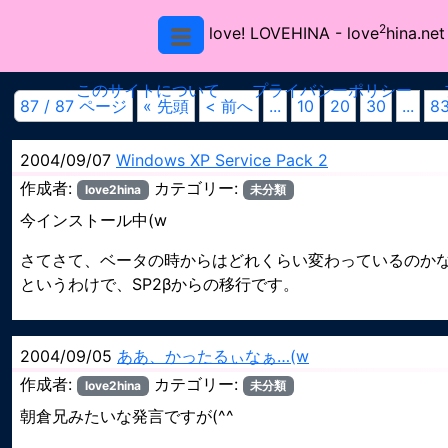
2
love! LOVEHINA
- love
hina.net
このサイトについて
プライバシーポリシー
87 / 87 ページ
« 先頭
< 前へ
...
10
20
30
...
8
2004/09/07
Windows XP Service Pack 2
作成者:
カテゴリー:
love2hina
未分類
今インストール中(w
さてさて、ベータの時からはどれくらい変わっているのか
というわけで、SP2βからの移行です。
2004/09/05
ああ、かったるぃなぁ…(w
作成者:
カテゴリー:
love2hina
未分類
朝倉兄みたいな発言ですが(^^ゞ